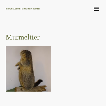
Der Jagdbote, Zeitschrift für Jäger und Naturschützer
Murmeltier