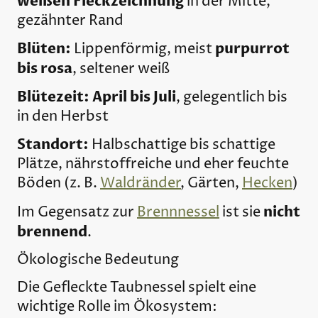
weißen Fleckzeichnung
in der Mitte,
gezähnter Rand
Blüten:
purpurrot
Lippenförmig, meist
bis rosa
, seltener weiß
Blütezeit:
April bis Juli
, gelegentlich bis
in den Herbst
Standort:
Halbschattige bis schattige
Plätze, nährstoffreiche und eher feuchte
Böden (z. B.
Waldränder
, Gärten,
Hecken
)
nicht
Im Gegensatz zur
Brennnessel
ist sie
brennend
.
Ökologische Bedeutung
Die Gefleckte Taubnessel spielt eine
wichtige Rolle im Ökosystem: