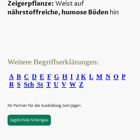
Zeigerpflanze:
Weist auf
nährstoffreiche, humose Böden
hin
Weitere Begriffserklärungen:
A
B
C
D
E
F
G
H
I
J
K
L
M
N
O
P
R
S
Sch
St
T
U
V
W
Z
Ihr Partner für die Ausbildung zum Jäger:
Jagdschule Schongau