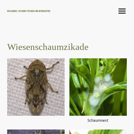
Der Jagdbote, Zeitschrift für Jäger und Naturschützer
Wiesenschaumzikade
Schaumnest