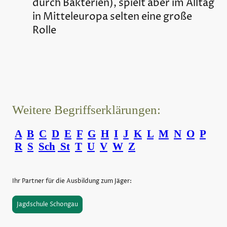
durch Bakterien), spielt aber im Alltag
in Mitteleuropa selten eine große
Rolle
Weitere Begriffserklärungen:
A
B
C
D
E
F
G
H
I
J
K
L
M
N
O
P
R
S
Sch
St
T
U
V
W
Z
Ihr Partner für die Ausbildung zum Jäger:
Jagdschule Schongau