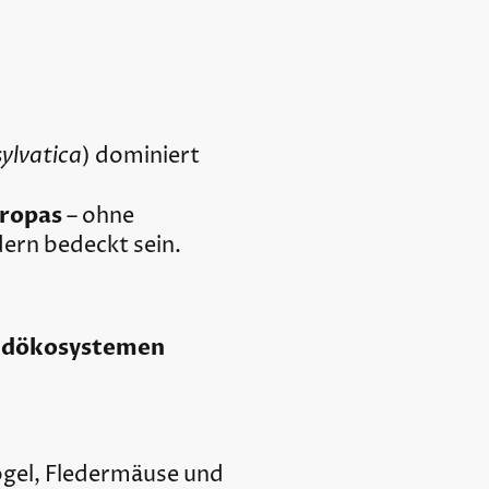
ylvatica
) dominiert
uropas
– ohne
ern bedeckt sein.
aldökosystemen
Vögel, Fledermäuse und