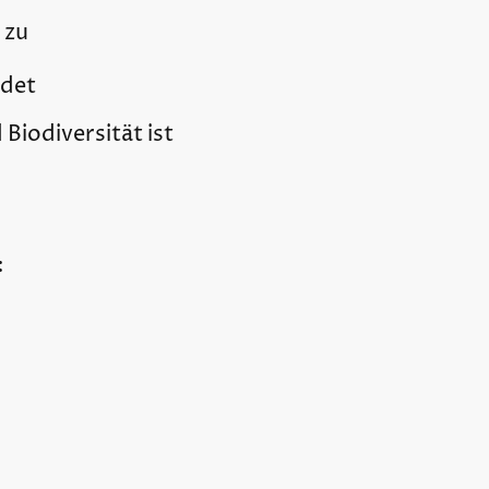
 zu
rdet
Biodiversität ist
: