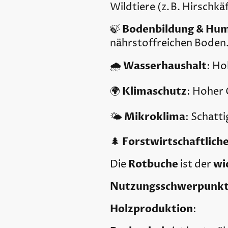
Wildtiere (z. B. Hirschkä
Bodenbildung & Hu
🍃
nährstoffreichen Boden
Wasserhaushalt
🌧️
: Ho
Klimaschutz
🌍
: Hoher 
Mikroklima
🌤️
: Schatt
Forstwirtschaftlich
🌲
Rotbuche
wi
Die
ist der
Nutzungsschwerpunkt
Holzproduktion
: