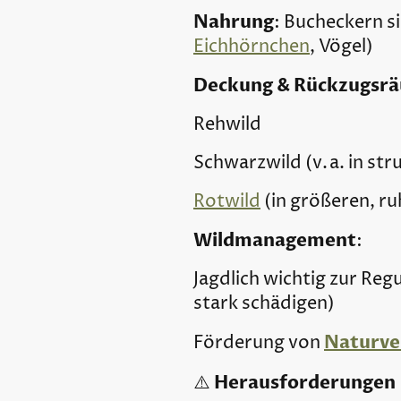
Nahrung
: Bucheckern s
Eichhörnchen
, Vögel)
Deckung & Rückzugsr
Rehwild
Schwarzwild (v. a. in st
Rotwild
(in größeren, r
Wildmanagement
:
Jagdlich wichtig zur Re
stark schädigen)
Naturve
Förderung von
Herausforderungen
⚠️