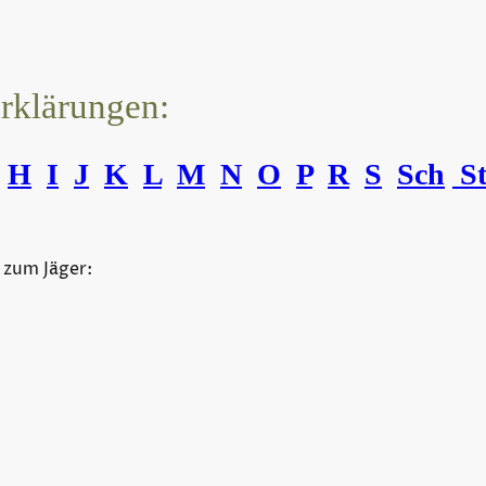
erklärungen:
H
I
J
K
L
M
N
O
P
R
S
Sch
S
 zum Jäger:
©Urheberrecht. Alle Rechte vorbehalten.