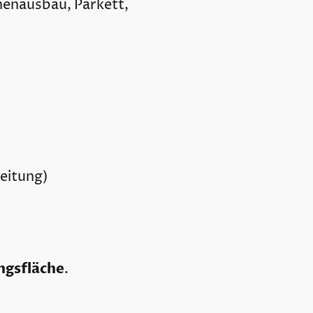
nnenausbau, Parkett,
eitung)
ngsfläche
.