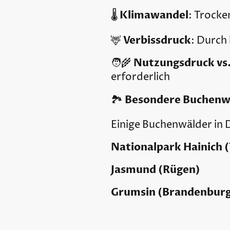
Klimawandel
🌡️
: Trock
Verbissdruck
🦌
: Durch
Nutzungsdruck vs
🧑‍🌾
erforderlich
Besondere Buchenw
🏞️
Einige Buchenwälder in 
Nationalpark Hainich 
Jasmund (Rügen)
Grumsin (Brandenbur