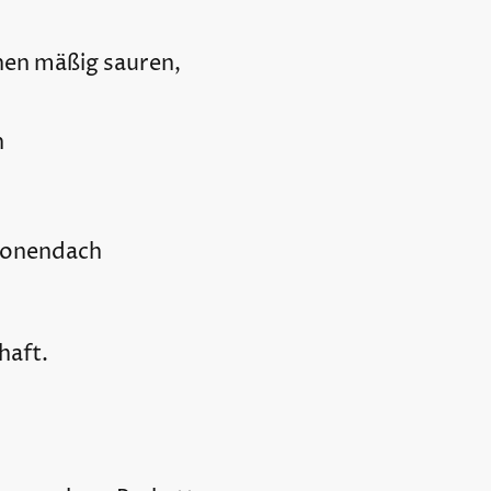
inen mäßig sauren,
n
Kronendach
haft.