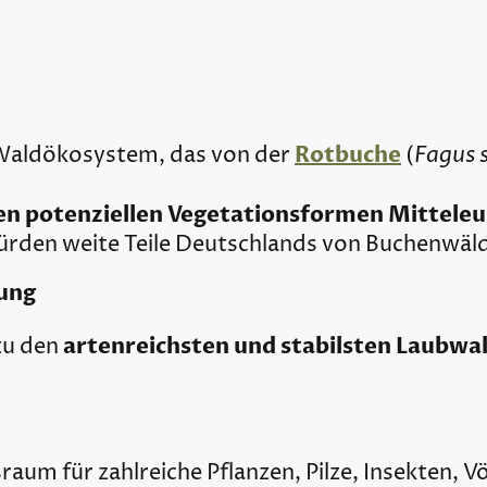
Rotbuche
Fagus s
 Waldökosystem, das von der
(
en potenziellen Vegetationsformen Mittele
ürden weite Teile Deutschlands von Buchenwäld
ung
artenreichsten und stabilsten Laubw
zu den
raum für zahlreiche Pflanzen, Pilze, Insekten, 