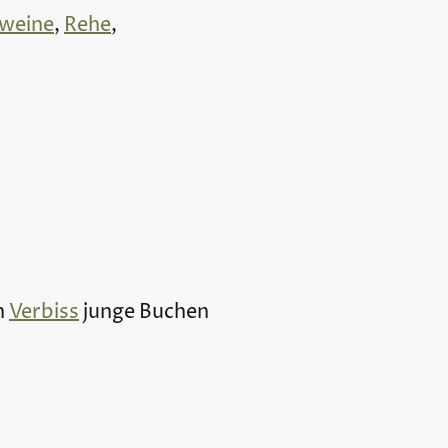
weine
,
Rehe
,
h
Verbiss
junge Buchen