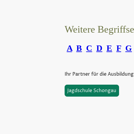
Weitere Begriffs
A
B
C
D
E
F
G
Ihr Partner für die Ausbildung
Jagdschule Schongau