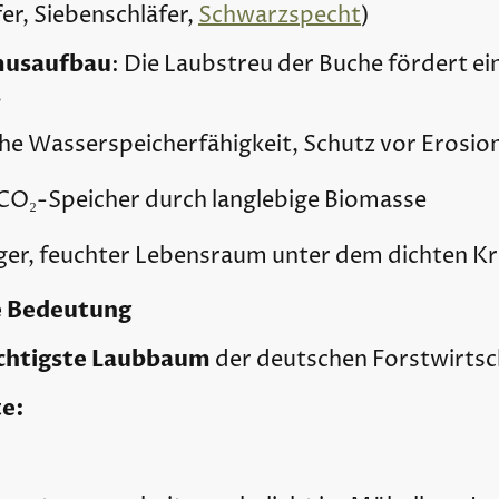
fer, Siebenschläfer,
Schwarzspecht
)
musaufbau
: Die Laubstreu der Buche fördert e
.
he Wasserspeicherfähigkeit, Schutz vor Erosio
CO₂-Speicher durch langlebige Biomasse
iger, feuchter Lebensraum unter dem dichten 
e Bedeutung
chtigste Laubbaum
der deutschen Forstwirtsc
e: