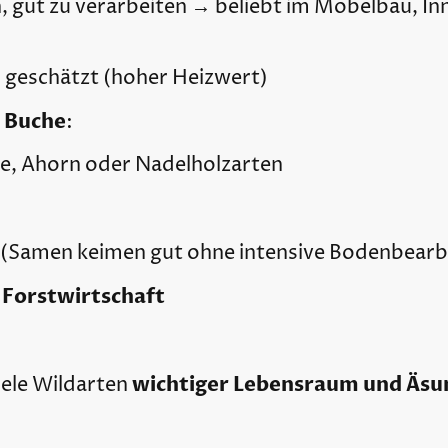
äh, gut zu verarbeiten → beliebt im Möbelbau, I
 geschätzt (hoher Heizwert)
 Buche
:
he, Ahorn oder Nadelholzarten
(Samen keimen gut ohne intensive Bodenbearb
Forstwirtschaft
wichtiger Lebensraum und Äsu
iele Wildarten