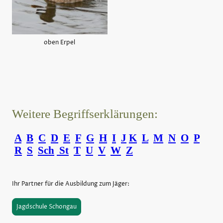
oben Erpel
Weitere Begriffserklärungen:
A
B
C
D
E
F
G
H
I
J
K
L
M
N
O
P
R
S
Sch
St
T
U
V
W
Z
Ihr Partner für die Ausbildung zum Jäger:
Jagdschule Schongau