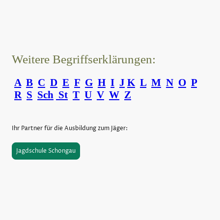
Weitere Begriffserklärungen:
A
B
C
D
E
F
G
H
I
J
K
L
M
N
O
P
R
S
Sch
St
T
U
V
W
Z
Ihr Partner für die Ausbildung zum Jäger:
Jagdschule Schongau
©Urheberrecht. Alle Rechte vorbehalten.