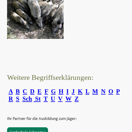
Weitere Begriffserklärungen:
A
B
C
D
E
F
G
H
I
J
K
L
M
N
O
P
R
S
Sch
St
T
U
V
W
Z
Ihr Partner für die Ausbildung zum Jäger: