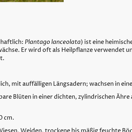
Plantago lanceolata
haftlich:
) ist eine heimisc
chse. Er wird oft als Heilpflanze verwendet und
t.
lich, mit auffälligen Längsadern; wachsen in ei
nbare Blüten in einer dichten, zylindrischen Ähre
0 cm.
Wiesen, Weiden, trockene bis mäßig feuchte Bö