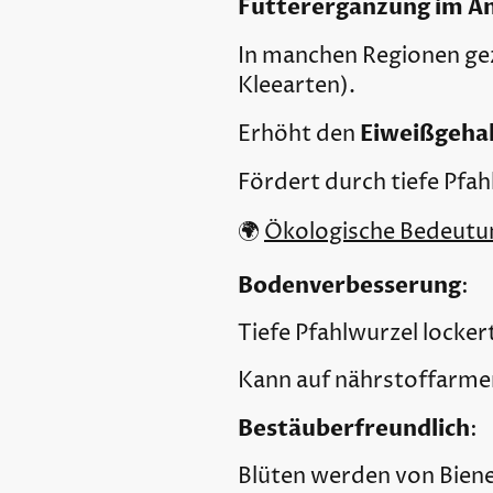
Futterergänzung im A
In manchen Regionen gez
Kleearten).
Eiweißgeha
Erhöht den
Fördert durch tiefe Pfah
🌍
Ökologische Bedeutu
Bodenverbesserung
:
Tiefe Pfahlwurzel locker
Kann auf nährstoffarmen
Bestäuberfreundlich
:
Blüten werden von Biene