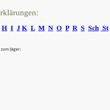
erklärungen:
H
I
J
K
L
M
N
O
P
R
S
Sch
St
 zum Jäger:
©Urheberrecht. Alle Rechte vorbehalten.