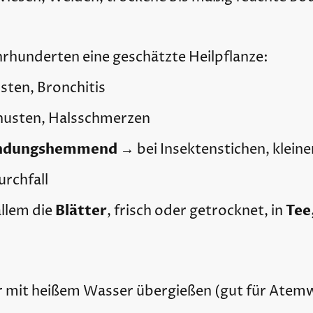
ahrhunderten eine geschätzte Heilpflanze:
sten, Bronchitis
husten, Halsschmerzen
zündungshemmend
→ bei Insektenstichen, klei
rchfall
Blätter
Tee
llem die
, frisch oder getrocknet, in
er mit heißem Wasser übergießen (gut für Atem