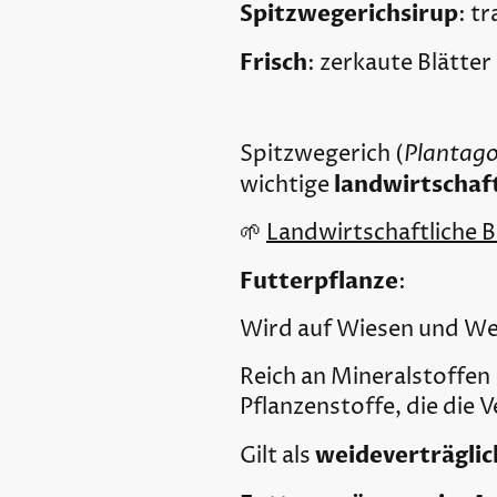
Spitzwegerichsirup
: t
Frisch
: zerkaute Blätter
Plantago
Spitzwegerich (
landwirtschaft
wichtige
🌱
Landwirtschaftliche 
Futterpflanze
:
Wird auf Wiesen und Wei
Reich an Mineralstoffen 
Pflanzenstoffe, die die
weideverträglic
Gilt als