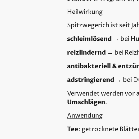
Heilwirkung
Spitzwegerich ist seit J
schleimlösend
→ bei Hu
reizlindernd
→ bei Reiz
antibakteriell & ent
adstringierend
→ bei Du
Verwendet werden vor a
Umschlägen
.
Anwendung
Tee
: getrocknete Blätt