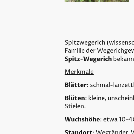
Spitzwegerich (wissensc
Familie der Wegerichgewä
Spitz-Wegerich
bekann
Merkmale
Blätter
: schmal-lanzett
Blüten
: kleine, unschei
Stielen.
Wuchshöhe
: etwa 10–4
Standort
: Wegränder, 