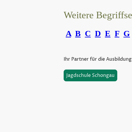
Weitere Begriffs
A
B
C
D
E
F
G
Ihr Partner für die Ausbildung
Jagdschule Schongau