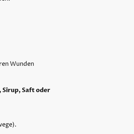
neren Wunden
, Sirup, Saft oder
wege).