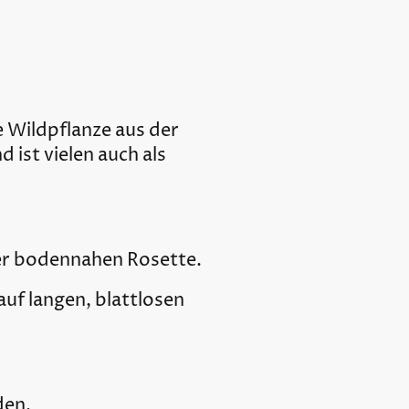
he Wildpflanze aus der
 ist vielen auch als
ner bodennahen Rosette.
 auf langen, blattlosen
den.