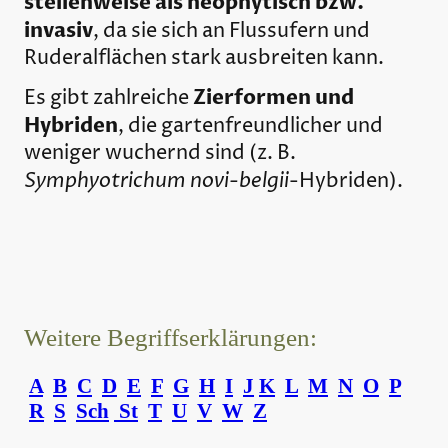
stellenweise als neophytisch bzw.
invasiv
, da sie sich an Flussufern und
Ruderalflächen stark ausbreiten kann.
Zierformen und
Es gibt zahlreiche
Hybriden
, die gartenfreundlicher und
weniger wuchernd sind (z. B.
Symphyotrichum novi-belgii
-Hybriden).
Weitere Begriffserklärungen:
A
B
C
D
E
F
G
H
I
J
K
L
M
N
O
P
R
S
Sch
St
T
U
V
W
Z