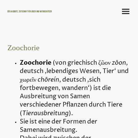
Der Jagdbote, Zeitschrift für Jäger und Naturschützer
Zoochorie
Zoochorie
zōon
(von griechisch
ζῶον
,
deutsch ‚lebendiges Wesen, Tier‘ und
chōreín
χωρεῖν
, deutsch ‚sich
fortbewegen, wandern‘) ist die
Ausbreitung von Samen
verschiedener Pflanzen durch Tiere
Tierausbreitung
(
).
Sie ist eine der Formen der
Samenausbreitung.