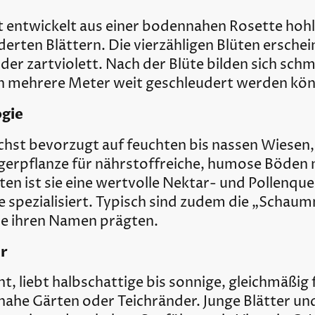
ntwickelt aus einer bodennahen Rosette hohle
erten Blättern. Die vierzähligen Blüten erschei
oder zartviolett. Nach der Blüte bilden sich sch
 mehrere Meter weit geschleudert werden kö
gie
hst bevorzugt auf feuchten bis nassen Wiesen,
eigerpflanze für nährstoffreiche, humose Böden
en ist sie eine wertvolle Nektar- und Pollenque
ie spezialisiert. Typisch sind zudem die „Schau
die ihren Namen prägten.
r
icht, liebt halbschattige bis sonnige, gleichmäßi
rnahe Gärten oder Teichränder. Junge Blätter u