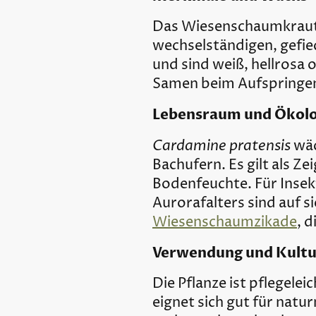
Das Wiesenschaumkraut e
wechselständigen, gefied
und sind weiß, hellrosa 
Samen beim Aufspringen
Lebensraum und Ökolo
Cardamine pratensis
wäc
Bachufern. Es gilt als Z
Bodenfeuchte. Für Insekt
Aurorafalters sind auf s
Wiesenschaumzikade
, 
Verwendung und Kultu
Die Pflanze ist pflegele
eignet sich gut für natu