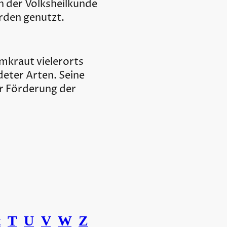
n der Volksheilkunde
rden genutzt.
mkraut vielerorts
deter Arten. Seine
r Förderung der
t
T
U
V
W
Z