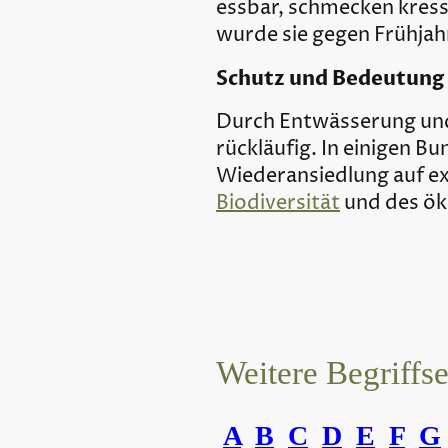
essbar, schmecken kress
wurde sie gegen Frühja
Schutz und Bedeutung
Durch Entwässerung und 
rückläufig. In einigen B
Wiederansiedlung auf ex
Biodiversität
und des ök
Weitere Begriffs
A
B
C
D
E
F
G