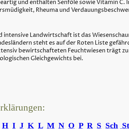
eartig und enthalten Senföle sowie Vitamin C. I
hrsmüdigkeit, Rheuma und Verdauungsbeschwe
intensive Landwirtschaft ist das Wiesenschau
undesländern steht es auf der Roten Liste gefähr
tensiv bewirtschafteten Feuchtwiesen trägt zu
ologischen Gleichgewichts bei.
erklärungen:
H
I
J
K
L
M
N
O
P
R
S
Sch
S