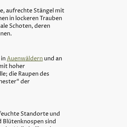
, aufrechte Stängel mit
nen in lockeren Trauben
male Schoten, deren
nnen.
 in
Auenwäldern
und an
 mit hoher
lle; die Raupen des
mnester“ der
g feuchte Standorte und
nd Blütenknospen sind