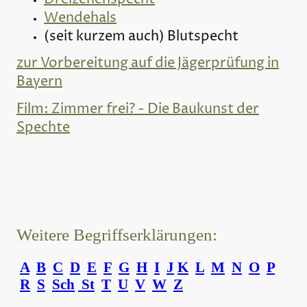
Wendehals
(seit kurzem auch) Blutspecht
zur Vorbereitung auf die Jägerprüfung in
Bayern
Film: Zimmer frei? - Die Baukunst der
Spechte
Weitere Begriffserklärungen:
A
B
C
D
E
F
G
H
I
J
K
L
M
N
O
P
R
S
Sch
St
T
U
V
W
Z