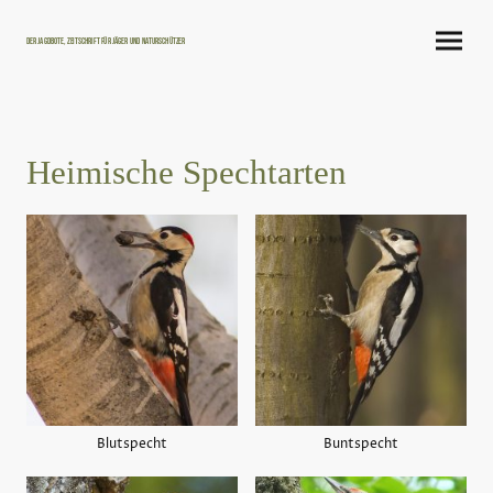
Der Jagdbote, Zeitschrift für Jäger und Naturschützer
Heimische Spechtarten
Blutspecht
Buntspecht