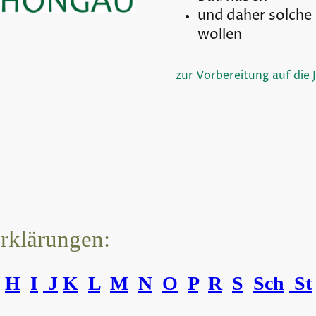
und daher solche
wollen
zur Vorbereitung auf die 
erklärungen:
H
I
J
K
L
M
N
O
P
R
S
Sch
St