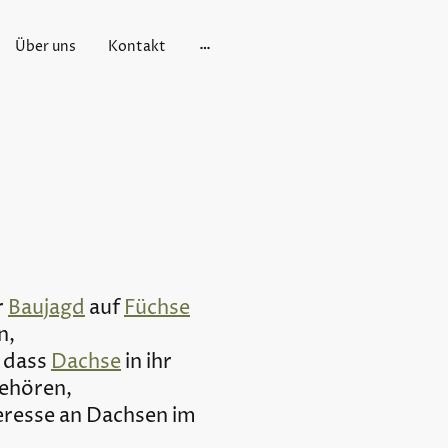
Über uns
Kontakt
r
Baujagd
auf
Füchse
n,
, dass
Dachse
in ihr
ehören,
teresse an Dachsen im