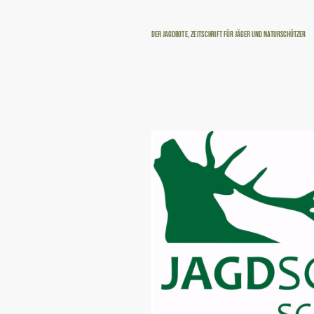
Der Jagdbote, Zeitschrift für Jäger und Naturschützer