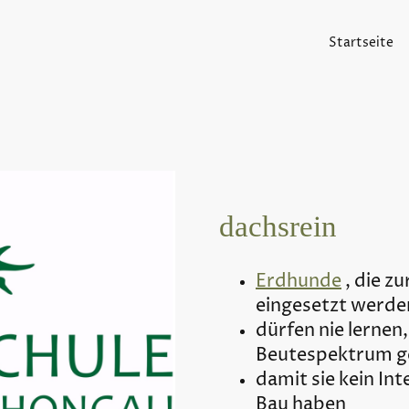
Startseite
dachsrein
Erdhunde
, die zu
eingesetzt werde
dürfen nie lernen
Beutespektrum g
damit sie kein In
Bau haben