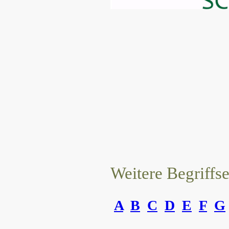
Weitere Begriffs
A
B
C
D
E
F
G