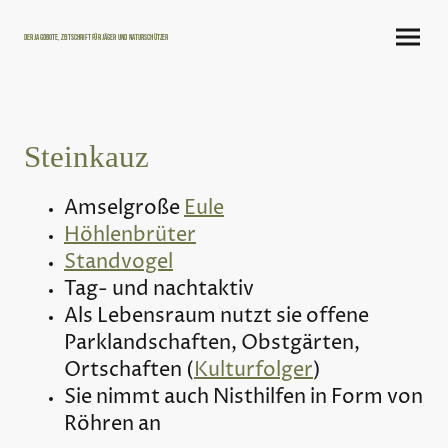
Der Jagdbote, Zeitschrift für Jäger und Naturschützer
Steinkauz
Amselgroße
Eule
Höhlenbrüter
Standvogel
Tag- und nachtaktiv
Als Lebensraum nutzt sie offene
Parklandschaften, Obstgärten,
Ortschaften (
Kulturfolger
)
Sie nimmt auch Nisthilfen in Form von
Röhren an