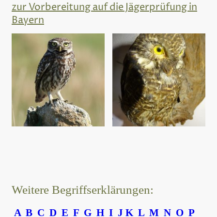
zur Vorbereitung auf die Jägerprüfung in
Bayern
Weitere Begriffserklärungen:
A
B
C
D
E
F
G
H
I
J
K
L
M
N
O
P