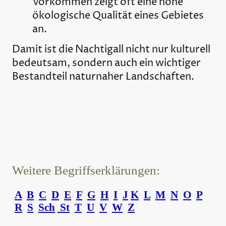
Vorkommen zeigt oft eine hohe
ökologische Qualität eines Gebietes
an.
Damit ist die Nachtigall nicht nur kulturell
bedeutsam, sondern auch ein wichtiger
Bestandteil naturnaher Landschaften.
Weitere Begriffserklärungen:
A
B
C
D
E
F
G
H
I
J
K
L
M
N
O
P
R
S
Sch
St
T
U
V
W
Z