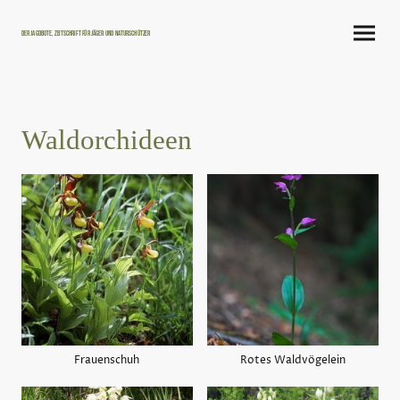
Der Jagdbote, Zeitschrift für Jäger und Naturschützer
Waldorchideen
Frauenschuh
Rotes Waldvögelein