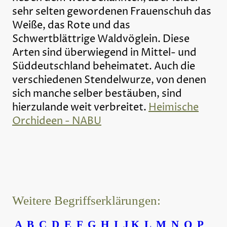
sehr selten gewordenen Frauenschuh das
Weiße, das Rote und das
Schwertblättrige Waldvöglein. Diese
Arten sind überwiegend in Mittel- und
Süddeutschland beheimatet. Auch die
verschiedenen Stendelwurze, von denen
sich manche selber bestäuben, sind
hierzulande weit verbreitet.
Heimische
Orchideen - NABU
Weitere Begriffserklärungen:
A
B
C
D
E
F
G
H
I
J
K
L
M
N
O
P