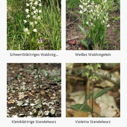
Schwertblättriges Waldvögelein
Weißes Waldvögelein
Kleinblättrige Stendelwurz
Violette Stendelwurz