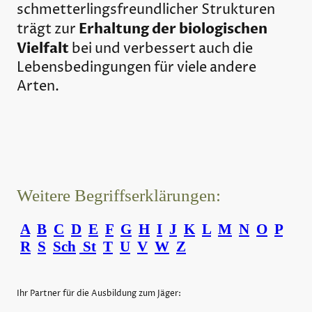
schmetterlingsfreundlicher Strukturen
Erhaltung der biologischen
trägt zur
Vielfalt
bei und verbessert auch die
Lebensbedingungen für viele andere
Arten.
Weitere Begriffserklärungen:
A
B
C
D
E
F
G
H
I
J
K
L
M
N
O
P
R
S
Sch
St
T
U
V
W
Z
Ihr Partner für die Ausbildung zum Jäger: