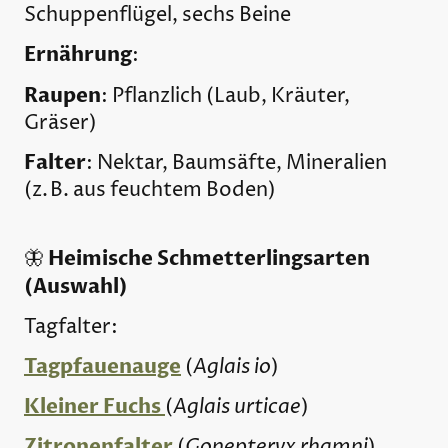
Schuppenflügel, sechs Beine
Ernährung
:
Raupen
: Pflanzlich (Laub, Kräuter,
Gräser)
Falter
: Nektar, Baumsäfte, Mineralien
(z. B. aus feuchtem Boden)
Heimische Schmetterlingsarten
🦋
(Auswahl)
Tagfalter:
Tagpfauenauge
Aglais io
(
)
Kleiner Fuchs
Aglais urticae
(
)
Zitronenfalter
Gonepteryx rhamni
(
)