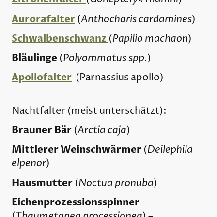
Aurorafalter
Anthocharis cardamines
(
)
Schwalbenschwanz
Papilio machaon
(
)
Bläulinge
Polyommatus spp.
(
)
Apollofalter
(Parnassius apollo)
Nachtfalter (meist unterschätzt):
Brauner Bär
Arctia caja
(
)
Mittlerer Weinschwärmer
Deilephila
(
elpenor
)
Hausmutter
Noctua pronuba
(
)
Eichenprozessionsspinner
Thaumetopea processionea
(
) –