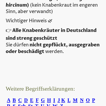
hircinum
)
(kein Knabenkraut im engeren
Sinn, aber verwandt)
Wichtiger Hinweis 🌿
Alle Knabenkräuter in Deutschland
👉
sind streng geschützt
nicht gepflückt, ausgegraben
Sie dürfen
oder beschädigt
werden.
Weitere Begriffserklärungen:
A
B
C
D
E
F
G
H
I
J
K
L
M
N
O
P
R
S
Sch
St
T
U
V
W
Z