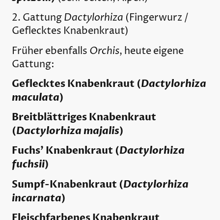
Dactylorhiza
2. Gattung
(Fingerwurz /
Geflecktes Knabenkraut)
Orchis
Früher ebenfalls
, heute eigene
Gattung:
Geflecktes Knabenkraut (
Dactylorhiza
maculata
)
Breitblättriges Knabenkraut
(
Dactylorhiza majalis
)
Fuchs’ Knabenkraut (
Dactylorhiza
fuchsii
)
Sumpf-Knabenkraut (
Dactylorhiza
incarnata
)
Fleischfarbenes Knabenkraut