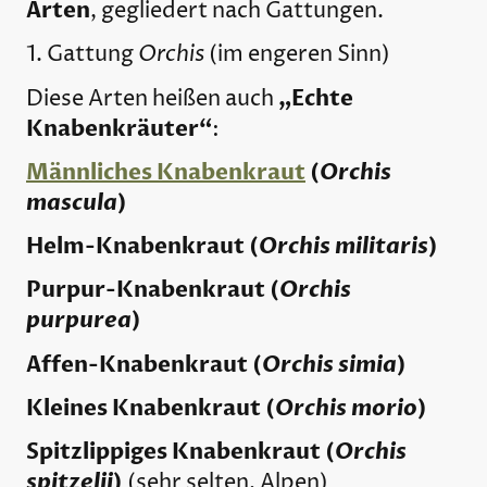
Arten
, gegliedert nach Gattungen.
Orchis
1. Gattung
(im engeren Sinn)
„Echte
Diese Arten heißen auch
Knabenkräuter“
:
Männliches Knabenkraut
(
Orchis
mascula
)
Helm-Knabenkraut (
Orchis militaris
)
Purpur-Knabenkraut (
Orchis
purpurea
)
Affen-Knabenkraut (
Orchis simia
)
Kleines Knabenkraut (
Orchis morio
)
Spitzlippiges Knabenkraut (
Orchis
spitzelii
)
(sehr selten, Alpen)