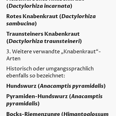
(
Dactylorhiza incarnata
)
Rotes Knabenkraut (
Dactylorhiza
sambucina
)
Traunsteiners Knabenkraut
(
Dactylorhiza traunsteineri
)
3. Weitere verwandte „Knabenkraut“-
Arten
Historisch oder umgangssprachlich
ebenfalls so bezeichnet:
Hundswurz (
Anacamptis pyramidalis
)
Pyramiden-Hundswurz (
Anacamptis
pyramidalis
)
Bocks-Riemenzunge (
Himantoglossum