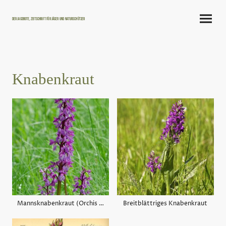
Der Jagdbote, Zeitschrift für Jäger und Naturschützer
Knabenkraut
Mannsknabenkraut (Orchis mascula)
Breitblättriges Knabenkraut