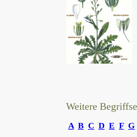
Weitere Begriffs
A
B
C
D
E
F
G