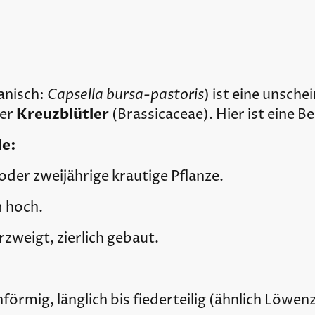
Capsella bursa-pastoris
anisch:
) ist eine unsche
Kreuzblütler
der
(Brassicaceae). Hier ist eine B
e:
oder zweijährige krautige Pflanze.
m hoch.
rzweigt, zierlich gebaut.
örmig, länglich bis fiederteilig (ähnlich Löwen