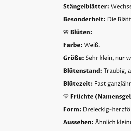
Stängelblätter:
Wechsel
Besonderheit:
Die Blät
Blüten:
🌸
Farbe:
Weiß.
Größe:
Sehr klein, nur w
Blütenstand:
Traubig, a
Blütezeit:
Fast ganzjäh
Früchte (Namensgeb
💛
Form:
Dreieckig-herzför
Aussehen:
Ähnlich klei