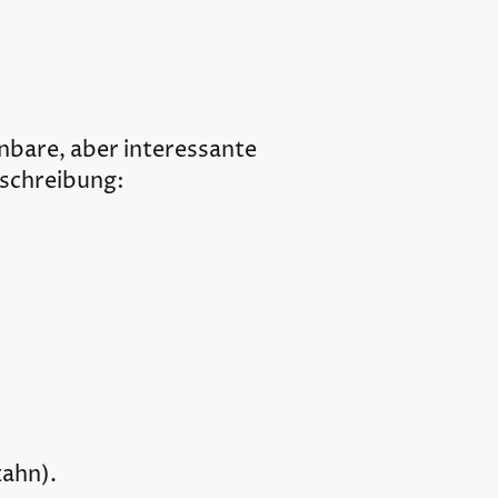
inbare, aber interessante
eschreibung:
zahn).