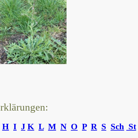
erklärungen:
H
I
J
K
L
M
N
O
P
R
S
Sch
St