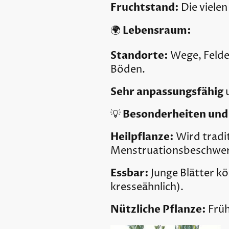
Fruchtstand:
Die vielen
Lebensraum:
🌍
Standorte:
Wege, Felde
Böden.
Sehr anpassungsfähig
u
Besonderheiten und
💡
Heilpflanze:
Wird tradit
Menstruationsbeschwer
Essbar:
Junge Blätter kö
kresseähnlich).
Nützliche Pflanze:
Früh