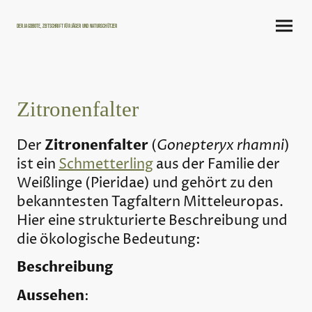
Der Jagdbote, Zeitschrift für Jäger und Naturschützer
Zitronenfalter
Zitronenfalter
Gonepteryx rhamni
Der
(
)
ist ein
Schmetterling
aus der Familie der
Weißlinge (Pieridae) und gehört zu den
bekanntesten Tagfaltern Mitteleuropas.
Hier eine strukturierte Beschreibung und
die ökologische Bedeutung:
Beschreibung
Aussehen
: