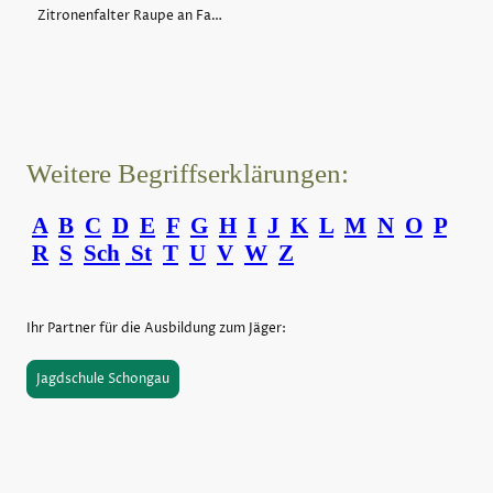
Zitronenfalter Raupe an Faulbaum
Weitere Begriffserklärungen:
A
B
C
D
E
F
G
H
I
J
K
L
M
N
O
P
R
S
Sch
St
T
U
V
W
Z
Ihr Partner für die Ausbildung zum Jäger:
Jagdschule Schongau