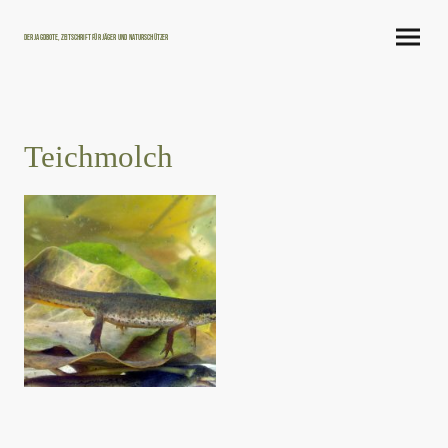
Der Jagdbote, Zeitschrift für Jäger und Naturschützer
Teichmolch