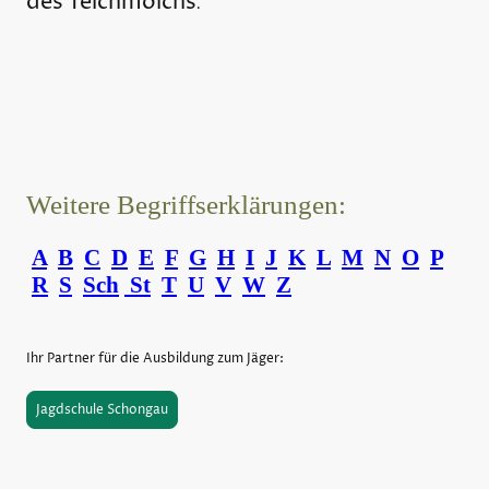
des Teichmolchs
.
Weitere Begriffserklärungen:
A
B
C
D
E
F
G
H
I
J
K
L
M
N
O
P
R
S
Sch
St
T
U
V
W
Z
Ihr Partner für die Ausbildung zum Jäger:
Jagdschule Schongau