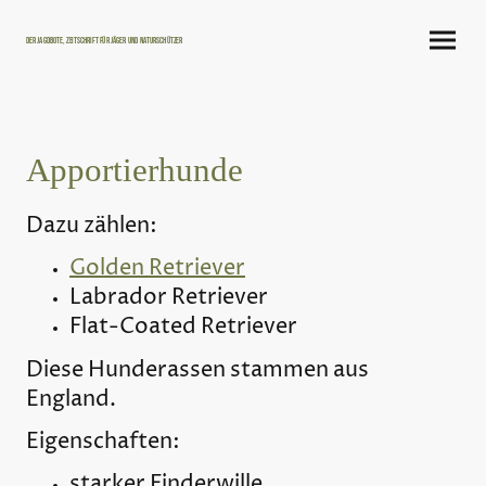
Der Jagdbote, Zeitschrift für Jäger und Naturschützer
Apportierhunde
Dazu zählen:
Golden Retriever
Labrador Retriever
Flat-Coated Retriever
Diese Hunderassen stammen aus
England.
Eigenschaften:
starker Finderwille