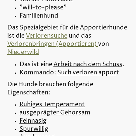
"will-to-please"
Familienhund
Das Spezialgebiet für die Apportierhunde
ist die
Verlorensuche
und das
Verlorenbringen (Apportieren)
von
Niederwild
Das ist eine
Arbeit nach dem Schuss
.
Kommando:
Such verloren appor
t
Die Hunde brauchen folgende
Eigenschaften:
Ruhiges Temperament
ausgeprägter Gehorsam
Feinnasig
Spurwillig