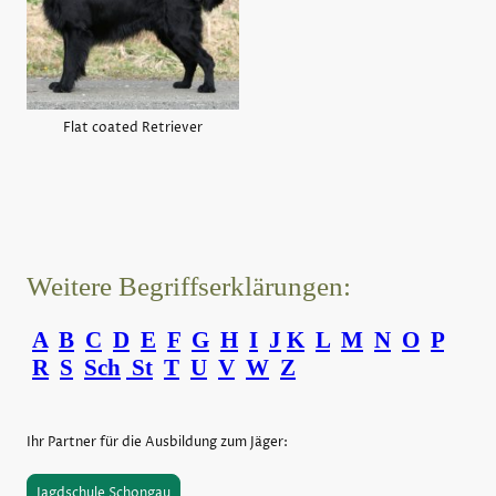
Flat coated Retriever
Weitere Begriffserklärungen:
A
B
C
D
E
F
G
H
I
J
K
L
M
N
O
P
R
S
Sch
St
T
U
V
W
Z
Ihr Partner für die Ausbildung zum Jäger:
Jagdschule Schongau