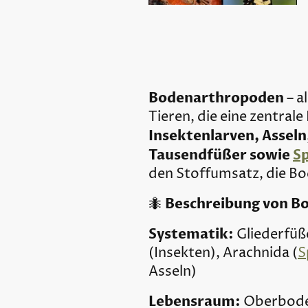
Bodenarthropoden
– a
Tieren, die eine zentrale
Insektenlarven, Assel
Tausendfüßer sowie
S
den Stoffumsatz, die Bod
Beschreibung von B
🐜
Systematik:
Gliederfüß
(Insekten), Arachnida (
S
Asseln)
Lebensraum:
Oberbode