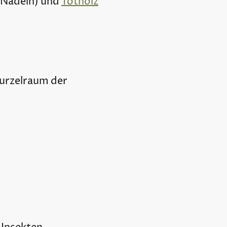
 Nadeln) und
Totholz
Wurzelraum der
.