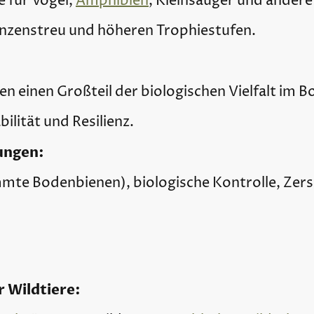
 für Vögel,
Amphibien
, Kleinsäuger und andere
anzenstreu und höheren Trophiestufen.
 einen Großteil der biologischen Vielfalt im B
ilität und Resilienz.
ungen:
mmte Bodenbienen), biologische Kontrolle, Zer
 Wildtiere: