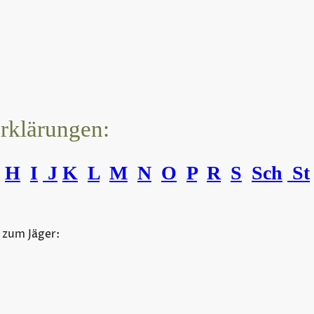
erklärungen:
H
I
J
K
L
M
N
O
P
R
S
Sch
St
 zum Jäger: