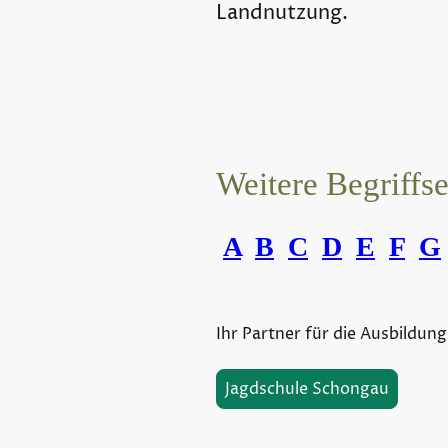
Landnutzung.
Weitere Begriffs
A
B
C
D
E
F
G
Ihr Partner für die Ausbildung
Jagdschule Schongau