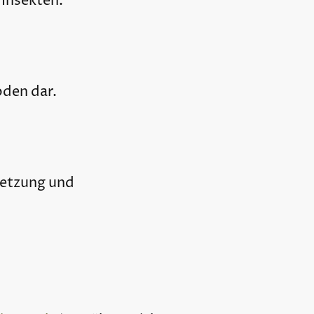
 Insekten.
oden dar.
setzung und