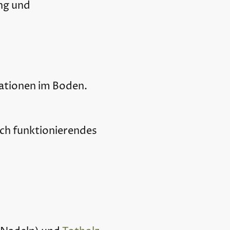
ng und
lationen im Boden.
sch funktionierendes