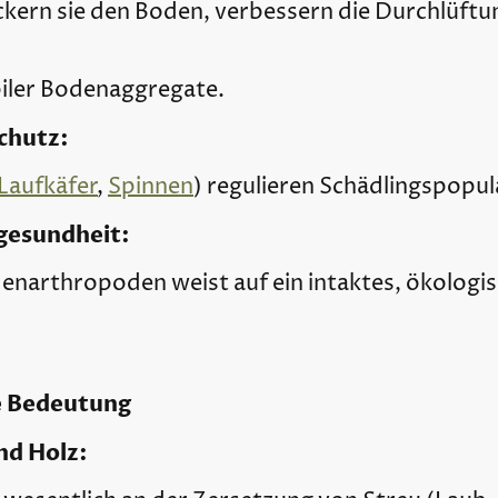
kern sie den Boden, verbessern die Durchlüftu
biler Bodenaggregate.
chutz:
Laufkäfer
,
Spinnen
) regulieren Schädlingspopu
gesundheit:
denarthropoden weist auf ein intaktes, ökologi
e Bedeutung
nd Holz: