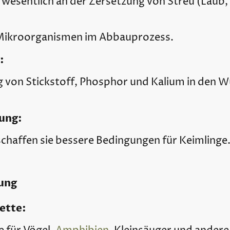
wesentlich an der Zersetzung von Streu (Laub,
ikroorganismen im Abbauprozess.
:
 von Stickstoff, Phosphor und Kalium in den 
ung:
haffen sie bessere Bedingungen für Keimlinge
ung
ette: