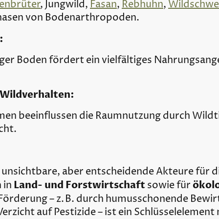
enbrüter
, Jungwild,
Fasan
,
Rebhuhn
,
Wildschwe
hasen von Bodenarthropoden.
:
iger Boden fördert ein vielfältiges Nahrungsang
f Wildverhalten:
n beeinflussen die Raumnutzung durch Wildtie
cht.
unsichtbare, aber entscheidende Akteure für d
Land- und Forstwirtschaft
ökolo
 in
sowie für
e Förderung – z. B. durch humusschonende Bewir
zicht auf Pestizide – ist ein Schlüsselelement 