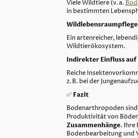
Viele Wildtiere (v. a.
Bod
in bestimmten Lebensp
Wildlebensraumpflege
Ein artenreicher, lebend
Wildtierökosystem.
Indirekter Einfluss au
Reiche Insektenvorkomme
z. B. bei der Jungenaufzu
Fazit
✅
Bodenarthropoden sind 
Produktivität von Böden
Zusammenhänge
. Ihr
Bodenbearbeitung und Ver