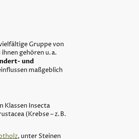
vielfältige Gruppe von
 ihnen gehören u. a.
undert- und
einflussen maßgeblich
 Klassen Insecta
stacea (Krebse – z. B.
otholz
, unter Steinen