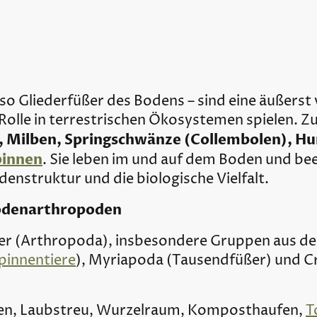
lso Gliederfüßer des Bodens – sind eine äußerst 
 Rolle in terrestrischen Ökosystemen spielen. Zu
n, Milben, Springschwänze (Collembolen), H
pinnen
. Sie leben im und auf dem Boden und be
enstruktur und die biologische Vielfalt.
odenarthropoden
er (Arthropoda), insbesondere Gruppen aus den
pinnentiere
), Myriapoda (Tausendfüßer) und Cru
n, Laubstreu, Wurzelraum, Komposthaufen,
T