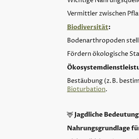
Wichtige Nahrungsquelle
Vermittler zwischen Pfl
Biodiversität
:
Bodenarthropoden stellen
Fördern ökologische Stab
Ökosystemdienstleist
Bestäubung (z. B. besti
Bioturbation
.
Jagdliche Bedeutung
🦌
Nahrungsgrundlage für