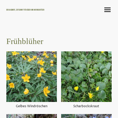
Der Jagdbote, Zeitschrift für Jäger und Naturschützer
Frühblüher
Gelbes Windröschen
Scharbockskraut