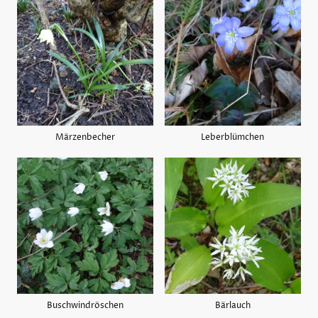
Märzenbecher
Leberblümchen
Buschwindröschen
Bärlauch