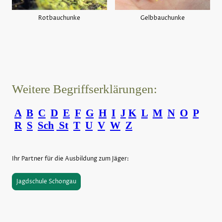
Rotbauchunke
Gelbbauchunke
Weitere Begriffserklärungen:
A
B
C
D
E
F
G
H
I
J
K
L
M
N
O
P
R
S
Sch
St
T
U
V
W
Z
Ihr Partner für die Ausbildung zum Jäger:
Jagdschule Schongau