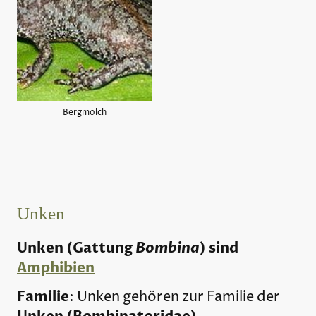
Bergmolch
Unken
Unken (Gattung
Bombina
) sind
Amphibien
Familie
: Unken gehören zur Familie der