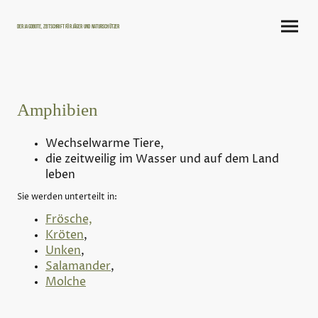
Der Jagdbote, Zeitschrift für Jäger und Naturschützer
Amphibien
Wechselwarme Tiere,
die zeitweilig im Wasser und auf dem Land
leben
Sie werden unterteilt in:
Frösche,
Kröten
,
Unken
,
Salamander
,
Molche