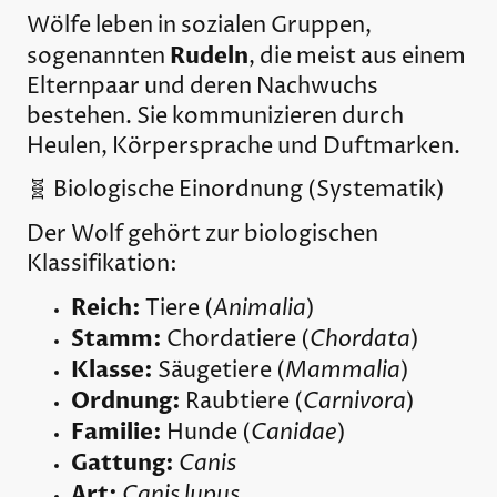
Wölfe leben in sozialen Gruppen,
Rudeln
sogenannten
, die meist aus einem
Elternpaar und deren Nachwuchs
bestehen. Sie kommunizieren durch
Heulen, Körpersprache und Duftmarken.
🧬 Biologische Einordnung (Systematik)
Der Wolf gehört zur biologischen
Klassifikation:
Reich:
Animalia
Tiere (
)
Stamm:
Chordata
Chordatiere (
)
Klasse:
Mammalia
Säugetiere (
)
Ordnung:
Carnivora
Raubtiere (
)
Familie:
Canidae
Hunde (
)
Gattung:
Canis
Art:
Canis lupus