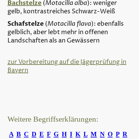
Bachstelze
Motacilla alba
(
): weniger
gelb, kontrastreiches Schwarz-Weiß
Schafstelze
Motacilla flava
(
): ebenfalls
gelblich, aber lebt mehr in offenen
Landschaften als an Gewässern
zur Vorbereitung auf die Jägerprüfung in
Bayern
Weitere Begriffserklärungen:
A
B
C
D
E
F
G
H
I
K
L
M
N
O
P
R