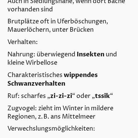
Auch in Siedlungsnähe, wenn dort Bäche
vorhanden sind
Brutplätze oft in Uferböschungen,
Mauerlöchern, unter Brücken
Verhalten:
Insekten
Nahrung: überwiegend
und
kleine Wirbellose
wippendes
Charakteristisches
Schwanzverhalten
zi-zi-zi
tssik
Ruf: scharfes „
“ oder „
“
Zugvogel: zieht im Winter in mildere
Regionen, z. B. ans Mittelmeer
Verwechslungsmöglichkeiten: