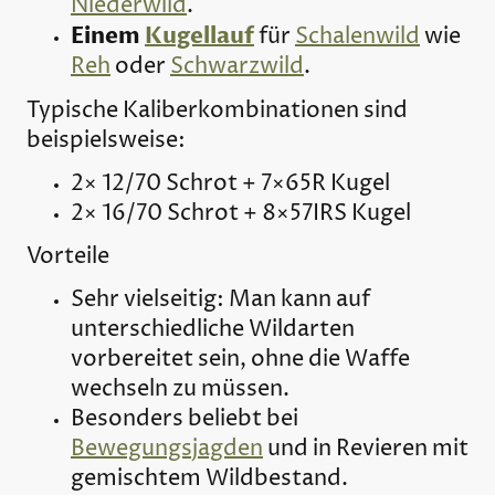
Niederwild
.
Einem
Kugellauf
für
Schalenwild
wie
Reh
oder
Schwarzwild
.
Typische Kaliberkombinationen sind
beispielsweise:
2× 12/70 Schrot + 7×65R Kugel
2× 16/70 Schrot + 8×57IRS Kugel
Vorteile
Sehr vielseitig: Man kann auf
unterschiedliche Wildarten
vorbereitet sein, ohne die Waffe
wechseln zu müssen.
Besonders beliebt bei
Bewegungsjagden
und in Revieren mit
gemischtem Wildbestand.