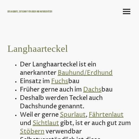
Der Jagdbote, Zeitschrift für Jäger und Naturschützer
Langhaarteckel
Der Langhaarteckel ist ein
anerkannter
Bauhund/Erdhund
Einsatz im
Fuchs
bau
Früher gerne auch im
Dachs
bau
Deshalb werden Teckel auch
Dachshunde genannt.
Weil er gerne
Spurlaut
,
Fährtenlaut
und
Sichtlaut
gibt, ist er auch gut zum
Stöbern
verwendbar