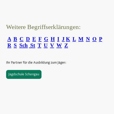
Weitere Begriffserklärungen:
A
B
C
D
E
F
G
H
I
J
K
L
M
N
O
P
R
S
Sch
St
T
U
V
W
Z
Ihr Partner für die Ausbildung zum Jäger:
Jagdschule Schongau
©Urheberrecht. Alle Rechte vorbehalten.