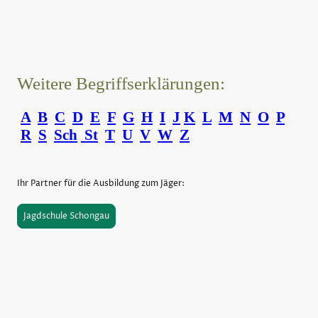
Weitere Begriffserklärungen:
A
B
C
D
E
F
G
H
I
J
K
L
M
N
O
P
R
S
Sch
St
T
U
V
W
Z
Ihr Partner für die Ausbildung zum Jäger:
Jagdschule Schongau
©Urheberrecht. Alle Rechte vorbehalten.