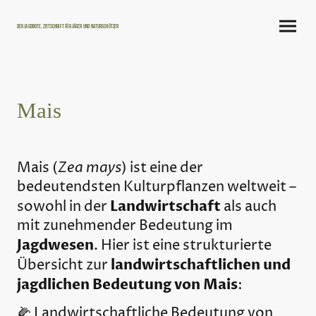
Der Jagdbote, Zeitschrift für Jäger und Naturschützer
Mais
Zea mays
Mais (
) ist eine der
bedeutendsten Kulturpflanzen weltweit –
Landwirtschaft
sowohl in der
als auch
mit zunehmender Bedeutung im
Jagdwesen
. Hier ist eine strukturierte
landwirtschaftlichen und
Übersicht zur
jagdlichen Bedeutung von Mais
:
🌽 Landwirtschaftliche Bedeutung von