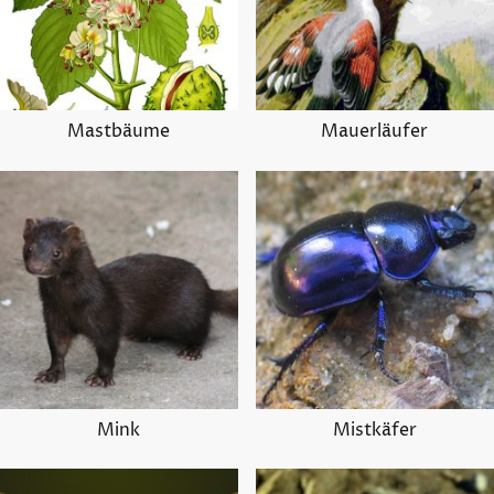
Mastbäume
Mauerläufer
Mink
Mistkäfer