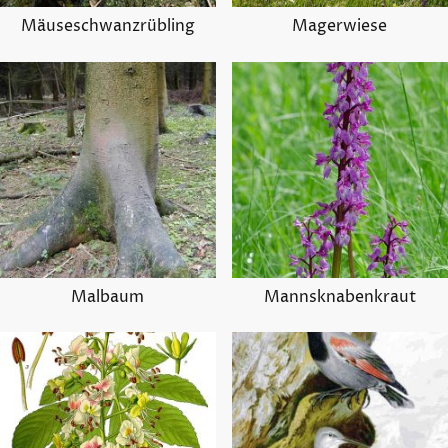
Mäuseschwanzrübling
Magerwiese
Malbaum
Mannsknabenkraut