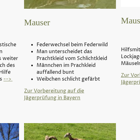
Mausp
Mauser
Federwechsel beim Federwild
stische
Hilfsmit
Man unterscheidet das
en
Lockjag
Prachtkleid vom Schlichtkleid
s weiter
Mäusel
Männchen im Prachkleid
ch des
auffallend bunt
Hilfe
Zur Vor
Weibchen schlicht gefärbt
hs
-->
Jägerpr
Zur Vorbereitung auf die
Jägerprüfung in Bayern