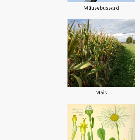
Mäusebussard
Mais