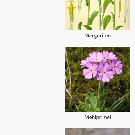
Margeriten
Mehlprimel