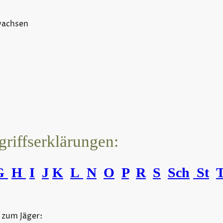
wachsen
griffserklärungen:
G
H
I
J
K
L
N
O
P
R
S
Sch
St
 zum Jäger: