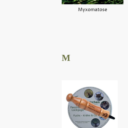
Myxomatose
M