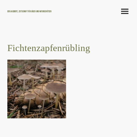
Der Jagdbote, Zeitschrift für Jäger und Naturschützer
Fichtenzapfenrübling