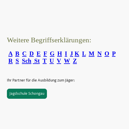
Weitere Begriffserklärungen:
A
B
C
D
E
F
G
H
I
J
K
L
M
N
O
P
R
S
Sch
St
T
U
V
W
Z
Ihr Partner für die Ausbildung zum Jäger:
Jagdschule Schongau