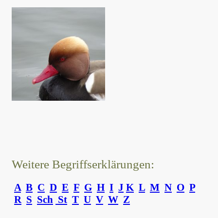
Weitere Begriffserklärungen:
A
B
C
D
E
F
G
H
I
J
K
L
M
N
O
P
R
S
Sch
St
T
U
V
W
Z