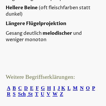
Hellere Beine
(oft fleischfarben statt
dunkel)
Längere Flügelprojektion
melodischer
Gesang deutlich
und
weniger monoton
Weitere Begriffserklärungen:
A
B
C
D
E
F
G
H
I
J
K
L
M
N
O
P
R
S
Sch
St
T
U
V
W
Z