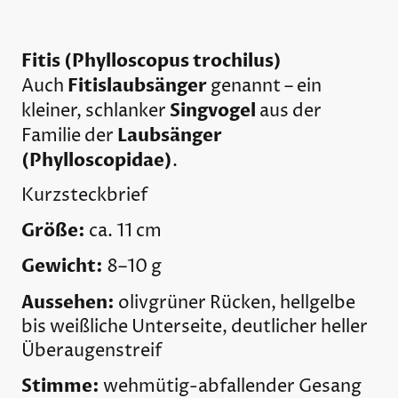
Fitis (Phylloscopus trochilus)
Fitislaubsänger
Auch
genannt – ein
Singvogel
kleiner, schlanker
aus der
Laubsänger
Familie der
(Phylloscopidae)
.
Kurzsteckbrief
Größe:
ca. 11 cm
Gewicht:
8–10 g
Aussehen:
olivgrüner Rücken, hellgelbe
bis weißliche Unterseite, deutlicher heller
Überaugenstreif
Stimme:
wehmütig-abfallender Gesang