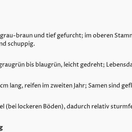
grau-braun und tief gefurcht; im oberen Stamm
nd schuppig.
graugrün bis blaugrün, leicht gedreht; Lebensda
 cm lang, reifen im zweiten Jahr; Samen sind gefl
el (bei lockeren Böden), dadurch relativ sturmf
g