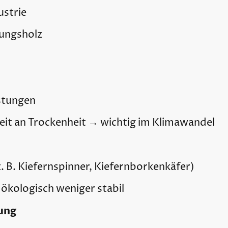
ustrie
kungsholz
stungen
it an Trockenheit → wichtig im Klimawandel
(z. B. Kiefernspinner, Kiefernborkenkäfer)
 ökologisch weniger stabil
ung