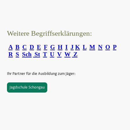
Weitere Begriffserklärungen:
A
B
C
D
E
F
G
H
I
J
K
L
M
N
O
P
R
S
Sch
St
T
U
V
W
Z
Ihr Partner für die Ausbildung zum Jäger:
Jagdschule Schongau
©Urheberrecht. Alle Rechte vorbehalten.