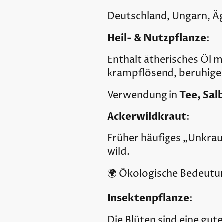
Deutschland, Ungarn, Äg
Heil- & Nutzpflanze
:
Enthält ätherisches Öl m
krampflösend, beruhige
Tee, Sa
Verwendung in
Ackerwildkraut
:
Früher häufiges „Unkrau
wild.
🌍 Ökologische Bedeutu
Insektenpflanze
:
Die Blüten sind eine gut