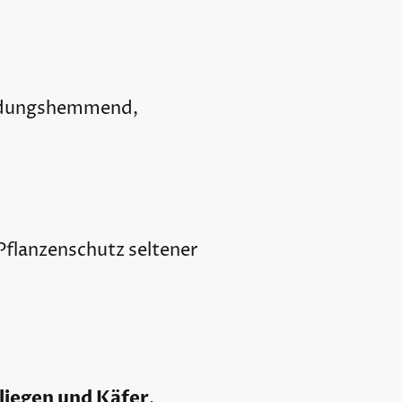
dungshemmend,
Pflanzenschutz seltener
liegen und Käfer
.