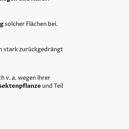
ng
solcher Flächen bei.
n stark zurückgedrängt
ch v. a. wegen ihrer
nsektenpflanze
und Teil