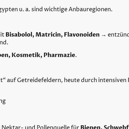
ypten u. a. sind wichtige Anbauregionen.
Bisabolol, Matricin, Flavonoiden
it
→ entzün
nd.
lben, Kosmetik, Pharmazie
.
t“ auf Getreidefeldern, heute durch intensiven 
ng
Bienen, Schwebf
e Nektar- und Pollenquelle für