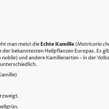
Echte Kamille
Matricaria c
eht man meist die
(
ne der bekanntesten Heilpflanzen Europas. Es gi
nobile
) und andere Kamillenarten – in der Volk
unterschiedlich.
Kamille)
rzweigt.
hellgrün.