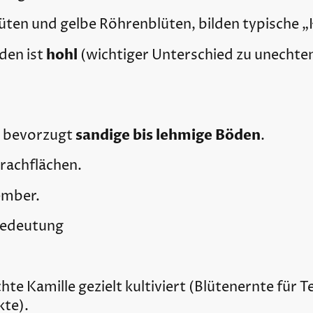
üten und gelbe Röhrenblüten, bilden typische „
hohl
den ist
(wichtiger Unterschied zu unechte
sandige bis lehmige Böden
, bevorzugt
.
rachflächen.
ember.
 Bedeutung
hte Kamille gezielt kultiviert (Blütenernte für T
te).