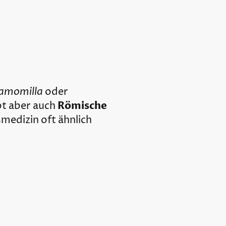
hamomilla
oder
Römische
bt aber auch
smedizin oft ähnlich