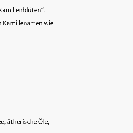
Kamillenblüten“.
n Kamillenarten wie
ee, ätherische Öle,