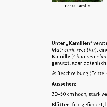
Echte Kamille
Kamillen
Unter „
“ verst
Matricaria recutita
), ei
Kamille
Chamaemelum 
(
genutzt, aber botanisch 
🌸 Beschreibung (Echte 
Aussehen
:
20–50 cm hoch, stark ve
Blätter
: fein gefiedert, 