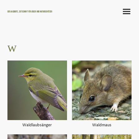
Der Jagdbote, Zeitschrift für Jäger und Naturschützer
W
Waldlaubsänger
Waldmaus