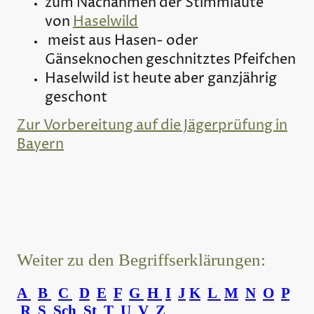
zum Nachahmen der Stimmlaute
von
Haselwild
meist aus Hasen- oder
Gänseknochen geschnitztes Pfeifchen
Haselwild ist heute aber ganzjährig
geschont
Zur Vorbereitung auf die Jägerprüfung in
Bayern
Weiter zu den Begriffserklärungen:
A
B
C
D
E
F
G
H
I
J
K
L
M
N
O
P
R
S
Sch
St
T
U
V
Z