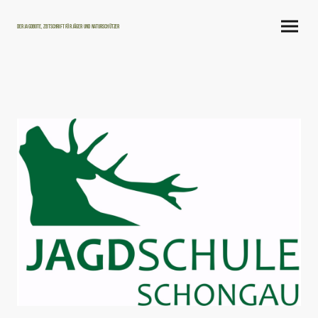
Der Jagdbote, Zeitschrift für Jäger und Naturschützer