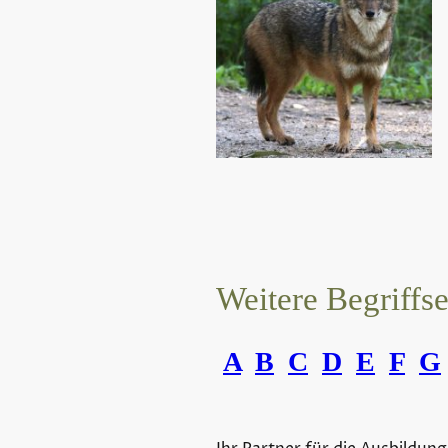
Weitere Begriffs
A
B
C
D
E
F
G