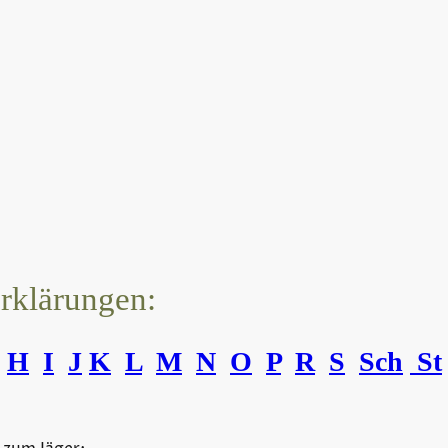
erklärungen:
H
I
J
K
L
M
N
O
P
R
S
Sch
St