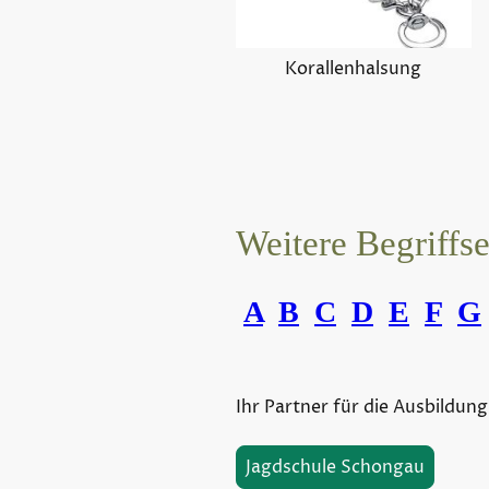
Korallenhalsung
Weitere Begriffs
A
B
C
D
E
F
G
Ihr Partner für die Ausbildung
Jagdschule Schongau