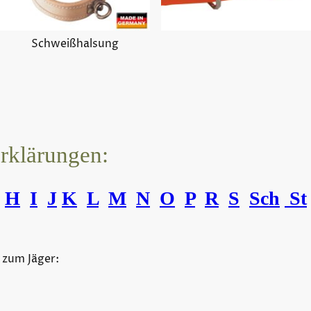
Schweißhalsung
erklärungen:
H
I
J
K
L
M
N
O
P
R
S
Sch
St
 zum Jäger: