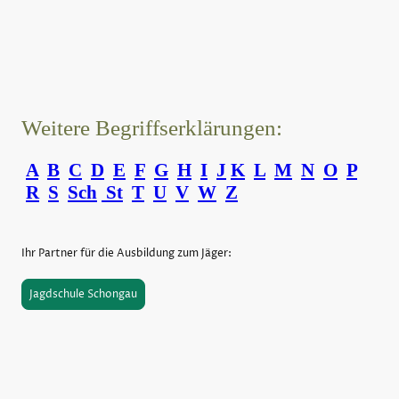
Weitere Begriffserklärungen:
A
B
C
D
E
F
G
H
I
J
K
L
M
N
O
P
R
S
Sch
St
T
U
V
W
Z
Ihr Partner für die Ausbildung zum Jäger:
Jagdschule Schongau