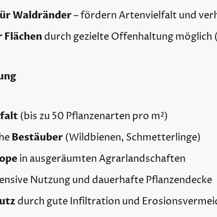
für Waldränder
– fördern Artenvielfalt und ve
r Flächen
durch gezielte Offenhaltung möglich (z
ung
falt
(bis zu 50 Pflanzenarten pro m²)
Bestäuber
che
(Wildbienen, Schmetterlinge)
tope
in ausgeräumten Agrarlandschaften
ensive Nutzung und dauerhafte Pflanzendecke
utz
durch gute Infiltration und Erosionsverme