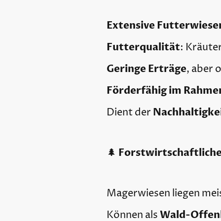
Extensive Futterwiese
Futterqualität
: Kräute
Geringe Erträge
, aber 
Förderfähig im Rahm
Nachhaltigkei
Dient der
Forstwirtschaftlich
🌲
Magerwiesen liegen mei
Wald-Offen
Können als