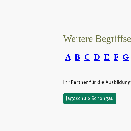
Weitere Begriffs
A
B
C
D
E
F
G
Ihr Partner für die Ausbildung
Jagdschule Schongau