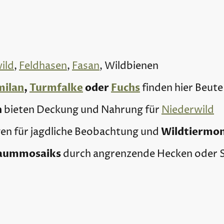
ild
,
Feldhasen
,
Fasan
, Wildbienen
milan
,
Turmfalke
oder
Fuchs
finden hier Beute
n
bieten Deckung und Nahrung für
Niederwild
Wildtiermon
en für jagdliche Beobachtung und
aummosaiks
durch angrenzende Hecken oder 