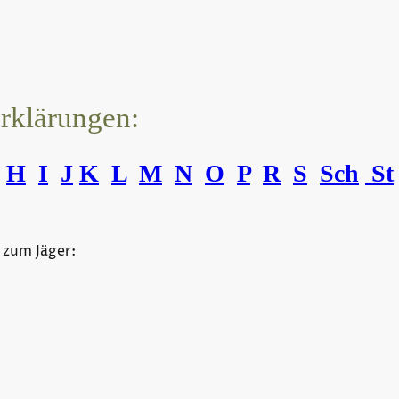
erklärungen:
H
I
J
K
L
M
N
O
P
R
S
Sch
St
 zum Jäger: