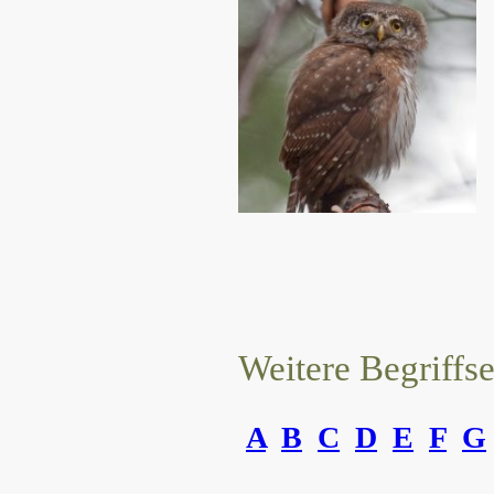
Weitere Begriffs
A
B
C
D
E
F
G