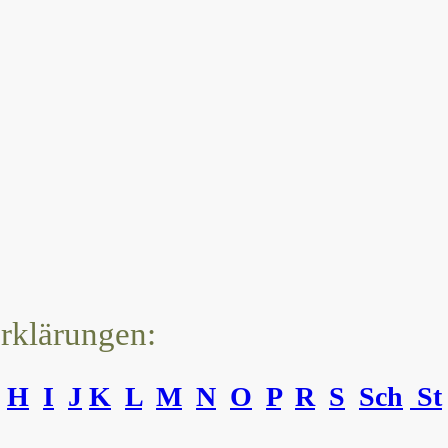
erklärungen:
H
I
J
K
L
M
N
O
P
R
S
Sch
St