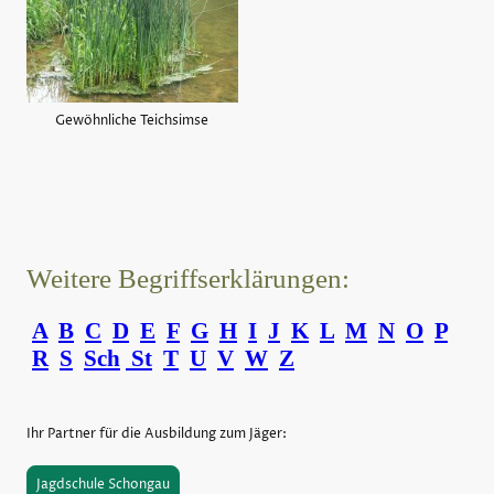
Gewöhnliche Teichsimse
Weitere Begriffserklärungen:
A
B
C
D
E
F
G
H
I
J
K
L
M
N
O
P
R
S
Sch
St
T
U
V
W
Z
Ihr Partner für die Ausbildung zum Jäger:
Jagdschule Schongau