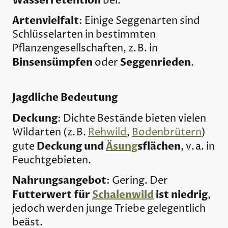
Wasserretention
bei.
Artenvielfalt
: Einige Seggenarten sind
Schlüsselarten in bestimmten
Pflanzengesellschaften, z. B. in
Binsensümpfen
Seggenrieden
oder
.
Jagdliche Bedeutung
Deckung
: Dichte Bestände bieten vielen
Wildarten (z. B.
Rehwild
,
Bodenbrütern
)
Deckung und
Äsung
sflächen
gute
, v. a. in
Feuchtgebieten.
Nahrungsangebot
: Gering. Der
Futterwert für
Schalenwild
ist niedrig
,
jedoch werden junge Triebe gelegentlich
beäst.