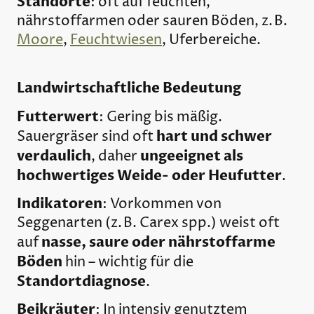
Standorte
: oft auf feuchten,
nährstoffarmen oder sauren Böden, z. B.
Moore
,
Feuchtwiesen
, Uferbereiche.
Landwirtschaftliche Bedeutung
Futterwert
: Gering bis mäßig.
hart und schwer
Sauergräser sind oft
verdaulich
ungeeignet als
, daher
hochwertiges Weide- oder Heufutter
.
Indikatoren
: Vorkommen von
Seggenarten (z. B. Carex spp.) weist oft
nasse, saure oder nährstoffarme
auf
Böden
hin – wichtig für die
Standortdiagnose
.
Beikräuter
: In intensiv genutztem