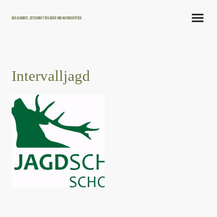
Der Jagdbote, Zeitschrift für Jäger und Naturschützer
Intervalljagd