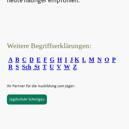
heute häufiger empfohlen.
Weitere Begriffserklärungen:
A
B
C
D
E
F
G
H
I
J
K
L
M
N
O
P
R
S
Sch
St
T
U
V
W
Z
Ihr Partner für die Ausbildung zum Jäger:
Jagdschule Schongau