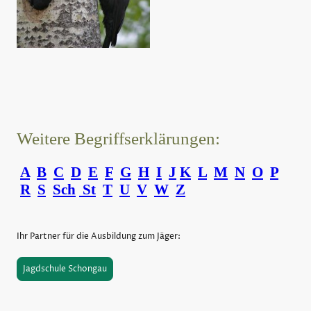
Weitere Begriffserklärungen:
A
B
C
D
E
F
G
H
I
J
K
L
M
N
O
P
R
S
Sch
St
T
U
V
W
Z
Ihr Partner für die Ausbildung zum Jäger:
Jagdschule Schongau