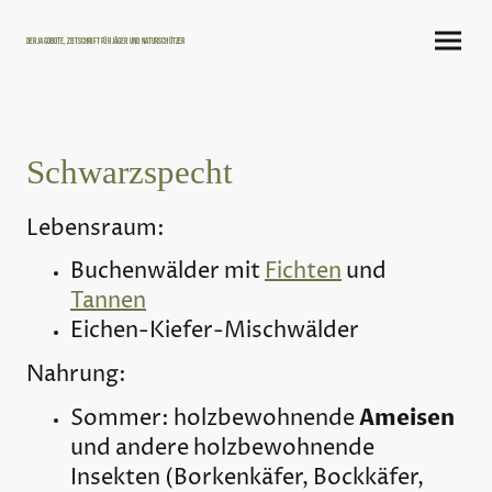
Der Jagdbote, Zeitschrift für Jäger und Naturschützer
Schwarzspecht
Lebensraum:
Buchenwälder mit
Fichten
und
Tannen
Eichen-Kiefer-Mischwälder
Nahrung:
Ameisen
Sommer: holzbewohnende
und andere holzbewohnende
Insekten (Borkenkäfer, Bockkäfer,