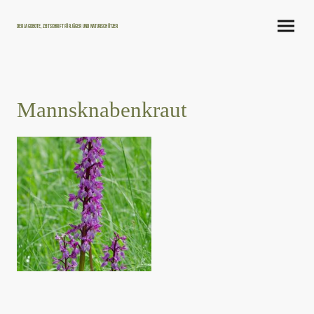
Der Jagdbote, Zeitschrift für Jäger und Naturschützer
Mannsknabenkraut