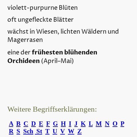
violett-purpurne Blüten
oft ungefleckte Blätter
wächst in Wiesen, lichten Wäldern und
Magerrasen
frühesten blühenden
eine der
Orchideen
(April–Mai)
Weitere Begriffserklärungen:
A
B
C
D
E
F
G
H
I
J
K
L
M
N
O
P
R
S
Sch
St
T
U
V
W
Z