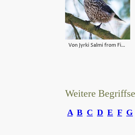
Von Jyrki Salmi from Finland - Nutcracker, CC BY-SA 2.0, https://commons.wikimedia.org/w/index.php?curid=30296596
Weitere Begriffs
A
B
C
D
E
F
G