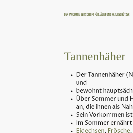
Der Jagdbote, Zeitschrift für Jäger und Naturschützer
Tannenhäher
Der Tannenhäher (Nu
und
bewohnt hauptsächl
Über Sommer und He
an, die ihnen als Na
Sein Vorkommen ist
Im Sommer ernährt 
Eidechsen
,
Frösche
,