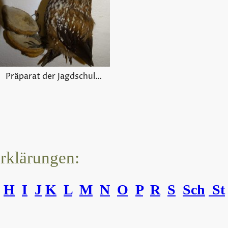
Präparat der Jagdschule Schongau
erklärungen:
H
I
J
K
L
M
N
O
P
R
S
Sch
St