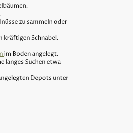
delbäumen.
.
lnüsse zu sammeln oder
em kräftigen Schnabel.
en
im Boden angelegt.
ne langes Suchen etwa
t angelegten Depots unter