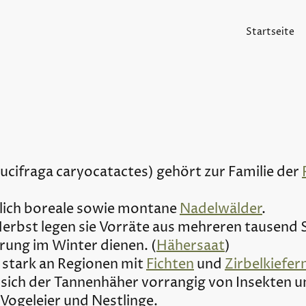
Startseite
cifraga caryocatactes) gehört zur Familie der
ich boreale sowie montane
Nadelwälder
.
rbst legen sie Vorräte aus mehreren tausen
hrung im Winter dienen. (
Hähersaat
)
 stark an Regionen mit
Fichten
und
Zirbelkiefer
sich der Tannenhäher vorrangig von Insekten u
 Vogeleier und Nestlinge.