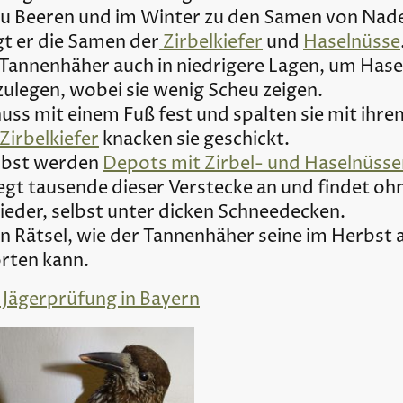
 zu Beeren und im Winter zu den Samen von Na
t er die Samen der
Zirbelkiefer
und
Haselnüsse
annenhäher auch in niedrigere Lagen, um Hase
zulegen, wobei sie wenig Scheu zeigen.
nuss mit einem Fuß fest und spalten sie mit ihr
Zirbelkiefer
knacken sie geschickt.
rbst werden
Depots mit Zirbel- und Haselnüss
egt tausende dieser Verstecke an und findet oh
eder, selbst unter dicken Schneedecken.
ein Rätsel, wie der Tannenhäher seine im Herbs
rten kann.
 Jägerprüfung in Bayern