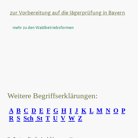
zur Vorbereitung auf die Jägerprüfung in Bayern
mehr zu den Waldbetriebsformen
Weitere Begriffserklärungen:
A
B
C
D
E
F
G
H
I
J
K
L
M
N
O
P
R
S
Sch
St
T
U
V
W
Z